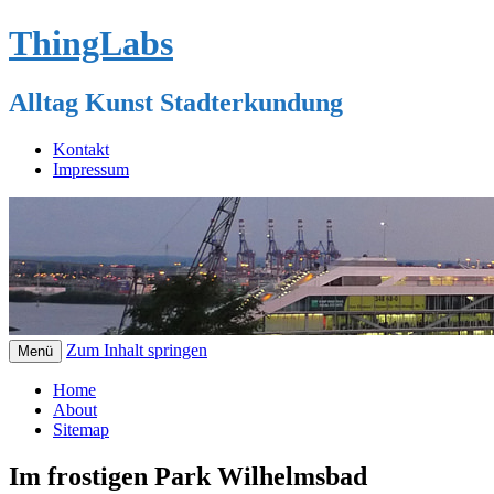
ThingLabs
Alltag Kunst Stadterkundung
Kontakt
Impressum
Zum Inhalt springen
Menü
Home
About
Sitemap
Im frostigen Park Wilhelmsbad