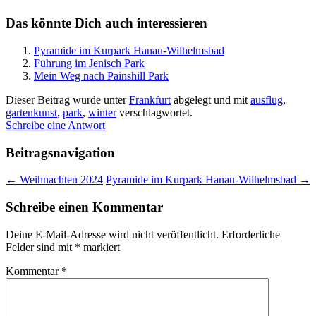
Das könnte Dich auch interessieren
Pyramide im Kurpark Hanau-Wilhelmsbad
Führung im Jenisch Park
Mein Weg nach Painshill Park
Dieser Beitrag wurde unter
Frankfurt
abgelegt und mit
ausflug
,
gartenkunst
,
park
,
winter
verschlagwortet.
Schreibe eine Antwort
Beitragsnavigation
←
Weihnachten 2024
Pyramide im Kurpark Hanau-Wilhelmsbad
→
Schreibe einen Kommentar
Deine E-Mail-Adresse wird nicht veröffentlicht.
Erforderliche
Felder sind mit
*
markiert
Kommentar
*