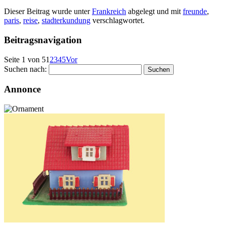
Dieser Beitrag wurde unter
Frankreich
abgelegt und mit
freunde
,
paris
,
reise
,
stadterkundung
verschlagwortet.
Beitragsnavigation
Seite 1 von 5
1
2
3
4
5
Vor
Suchen nach:
Annonce