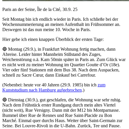
Paris an der Seine, Île de la Cité, 30.9. 25
Seit Montag bin ich endlich wieder in Paris. Ich schließe bei der
Wochennummerierung an meinen Aufenthalt im Frühsommer an.
Deswegen ist das nun meine 10. Woche in Paris.
Hier gebe ich einen knappen Überblick der ersten Tage:
🔵 Montag (29.9.), in Frankfurt Wohnung fertig machen, dann
Abreise. Leider hinter Mannheim Stillstand des Zuges,
Weichenstörung o.ä. Kam 50min später in Paris an. Zum Glück war
es nicht weit zu meiner Wohnung im Quartier Goutte d’Or (18e).
Vier oder fünf Stationen mit dem Bus 38. Nach dem Auspacken,
schnell zu Sacre Cœur, dann Einkauf bei Carrefour.
(Nebenbei: heute vor 40 Jahren (29.9. 1985) bin ich
zum
Kunststudium nach Hamburg aufgebrochen
.)
🔵 Dienstag (30.9.), gut geschlafen, die Wohnung war sehr ruhig.
Nach dem Frühstück erster Rundgang durch mein altes Viertel
(nicht weit), Rue Versigny. Dann mit der M12 bis Montparnasse.
Bummel über Rue de Rennes und Rue Saint-Placide zu Bon
Marché. Einmal quer durchs Haus. Weiter über Saint-Germain zur
Seine. Bei Louvre-Rivoli in die U-Bahn. Zurück, Tee und Pause.