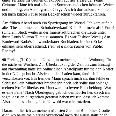
einer Terrasse im Grünen direkt oben auf der Trasse der Petite
Ceinture. Hätte ich mal schon im Sommer entdecken können. Weiter
und unnötig, ein Ausflug nach Cergy. Als ich dort ankam, konnte
ich nach kurzer Pause beim Bäcker schon wieder zurückfahren.
Am frühen Abend noch ein Spaziergang im Viertel. Ich kam auf ein
altes Theater, innen ein Schuhabverkauf. Kein Paar mehr als 5 Euro!
(Und ein Stück weiter in der Innenstadt brachen die Leute unter
ihren Louis Vuitton Tüten zusammen. Es war Fashion Week.) Am
Boulevard Barbès ein wunderbarer Buchladen. In einer Ecke
erklang, sehr überraschend,
Fear of a black planet
von Public
Enemy!
🔵 Freitag (3.10.), heute Umzug in meine eigentliche Wohnung für
die nächsten Wochen. Zur Überbrückung der Zeit bis zum Einzug
am Nachmittag hatte ich online einen Abstellplatz für meinen Koffer
in der Nähe gebucht. Als ich an den Laden kam, fand ich ihn
verschlossen vor. Ein fremder Mann sprach mich an, ihm fehlte er
Schlüssel, ein Mitarbeiter brächte ihn nach, ich sollte ihm solange
meinen Koffer überlassen. Unerwartet schwere Entscheidung. War
es eine Falle? Nach Überlegung gab ich den Koffer her, da ich mir
sagte, dass er ja irgendwo gewusst haben musste, dass ich komme.
Also sollte es schon gehen. Unwohl war mir trotzdem.
Daraufhin lief ich zu meinem nächsten Ziel, die Bibliothek Goutte
d’or, wo heute mein erstes Sprachcafé nach der Pause stattfinden