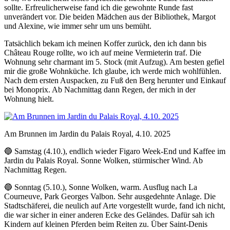
sollte. Erfreulicherweise fand ich die gewohnte Runde fast
unverändert vor. Die beiden Mädchen aus der Bibliothek, Margot
und Alexine, wie immer sehr um uns bemüht.
Tatsächlich bekam ich meinen Koffer zurück, den ich dann bis
Château Rouge rollte, wo ich auf meine Vermieterin traf. Die
Wohnung sehr charmant im 5. Stock (mit Aufzug). Am besten gefiel
mir die große Wohnküche. Ich glaube, ich werde mich wohlfühlen.
Nach dem ersten Auspacken, zu Fuß den Berg herunter und Einkauf
bei Monoprix. Ab Nachmittag dann Regen, der mich in der
Wohnung hielt.
Am Brunnen im Jardin du Palais Royal, 4.10. 2025
🔵 Samstag (4.10.), endlich wieder Figaro Week-End und Kaffee im
Jardin du Palais Royal. Sonne Wolken, stürmischer Wind. Ab
Nachmittag Regen.
🔵 Sonntag (5.10.), Sonne Wolken, warm. Ausflug nach La
Courneuve, Park Georges Valbon. Sehr ausgedehnte Anlage. Die
Stadtschäferei, die neulich auf Arte vorgestellt wurde, fand ich nicht,
die war sicher in einer anderen Ecke des Geländes. Dafür sah ich
Kindern auf kleinen Pferden beim Reiten zu. Über Saint-Denis