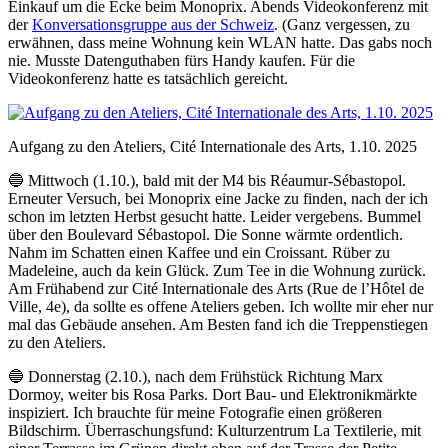
Einkauf um die Ecke beim Monoprix. Abends Videokonferenz mit
der
Konversationsgruppe aus der Schweiz
. (Ganz vergessen, zu
erwähnen, dass meine Wohnung kein WLAN hatte. Das gabs noch
nie. Musste Datenguthaben fürs Handy kaufen. Für die
Videokonferenz hatte es tatsächlich gereicht.
Aufgang zu den Ateliers, Cité Internationale des Arts, 1.10. 2025
🔵 Mittwoch (1.10.), bald mit der M4 bis Réaumur-Sébastopol.
Erneuter Versuch, bei Monoprix eine Jacke zu finden, nach der ich
schon im letzten Herbst gesucht hatte. Leider vergebens. Bummel
über den Boulevard Sébastopol. Die Sonne wärmte ordentlich.
Nahm im Schatten einen Kaffee und ein Croissant. Rüber zu
Madeleine, auch da kein Glück. Zum Tee in die Wohnung zurück.
Am Frühabend zur Cité Internationale des Arts (Rue de l’Hôtel de
Ville, 4e), da sollte es offene Ateliers geben. Ich wollte mir eher nur
mal das Gebäude ansehen. Am Besten fand ich die Treppenstiegen
zu den Ateliers.
🔵 Donnerstag (2.10.), nach dem Frühstück Richtung Marx
Dormoy, weiter bis Rosa Parks. Dort Bau- und Elektronikmärkte
inspiziert. Ich brauchte für meine Fotografie einen größeren
Bildschirm. Überraschungsfund: Kulturzentrum La Textilerie, mit