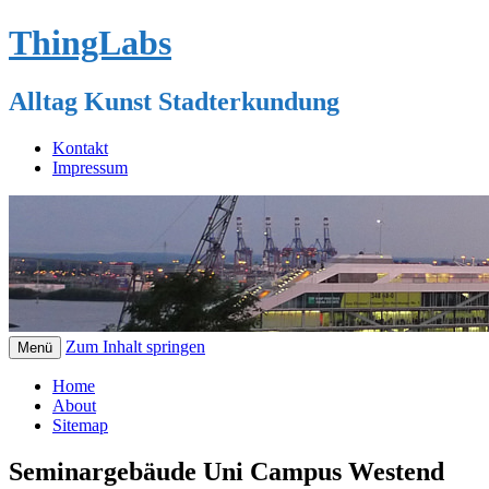
ThingLabs
Alltag Kunst Stadterkundung
Kontakt
Impressum
Zum Inhalt springen
Menü
Home
About
Sitemap
Seminargebäude Uni Campus Westend