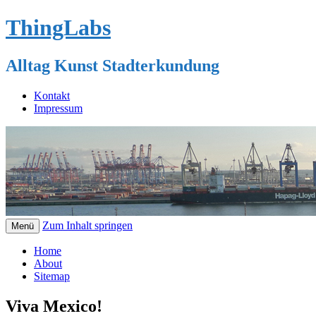
ThingLabs
Alltag Kunst Stadterkundung
Kontakt
Impressum
Zum Inhalt springen
Menü
Home
About
Sitemap
Viva Mexico!