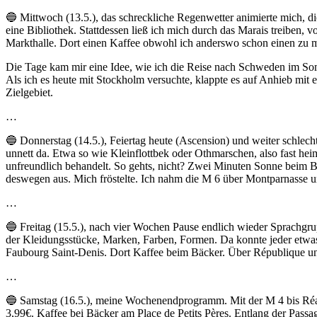
🔵 Mittwoch (13.5.), das schreckliche Regenwetter animierte mich, di
eine Bibliothek. Stattdessen ließ ich mich durch das Marais treiben, 
Markthalle. Dort einen Kaffee obwohl ich anderswo schon einen zu 
Die Tage kam mir eine Idee, wie ich die Reise nach Schweden im Som
Als ich es heute mit Stockholm versuchte, klappte es auf Anhieb mit
Zielgebiet.
…
🔵 Donnerstag (14.5.), Feiertag heute (Ascension) und weiter schlechtes
unnett da. Etwa so wie Kleinflottbek oder Othmarschen, also fast hei
unfreundlich behandelt. So gehts, nicht? Zwei Minuten Sonne beim B
deswegen aus. Mich fröstelte. Ich nahm die M 6 über Montparnasse u
…
🔵 Freitag (15.5.), nach vier Wochen Pause endlich wieder Sprachgrup
der Kleidungsstücke, Marken, Farben, Formen. Da konnte jeder etwa
Faubourg Saint-Denis. Dort Kaffee beim Bäcker. Über République und
…
🔵 Samstag (16.5.), meine Wochenendprogramm. Mit der M 4 bis Réau
3,99€. Kaffee bei Bäcker am Place de Petits Pères. Entlang der Pass