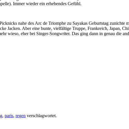
apelle). Immer wieder ein erhebendes Gefühl.
Picknicks nahe des Arc de Triomphe zu Sayakas Geburtstag zunichte mac
icke Jacken. Aber eine bunte, vielfältige Truppe, Frankreich, Japan, C
 mehr wieso, eher bei Singer-Songwriter. Das ging dann in genau die a
ng
,
paris
,
regen
verschlagwortet.