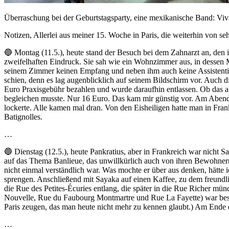
Überraschung bei der Geburtstagsparty, eine mexikanische Band: Vi
Notizen, Allerlei aus meiner 15. Woche in Paris, die weiterhin von s
🔵 Montag (11.5.), heute stand der Besuch bei dem Zahnarzt an, den i
zweifelhaften Eindruck. Sie sah wie ein Wohnzimmer aus, in dessen M
seinem Zimmer keinen Empfang und neben ihm auch keine Assistentin.
schien, denn es lag augenblicklich auf seinem Bildschirm vor. Auch d
Euro Praxisgebühr bezahlen und wurde daraufhin entlassen. Ob das al
begleichen musste. Nur 16 Euro. Das kam mir günstig vor. Am Abend
lockerte. Alle kamen mal dran. Von den Eisheiligen hatte man in Fran
Batignolles.
…
🔵 Dienstag (12.5.), heute Pankratius, aber in Frankreich war nicht
auf das Thema Banlieue, das unwillkürlich auch von ihren Bewohnern
nicht einmal verständlich war. Was mochte er über aus denken, hätte 
sprengen. Anschließend mit Sayaka auf einen Kaffee, zu dem freundl
die Rue des Petites-Écuries entlang, die später in die Rue Richer mün
Nouvelle, Rue du Faubourg Montmartre und Rue La Fayette) war beso
Paris zeugen, das man heute nicht mehr zu kennen glaubt.) Am Ende
…