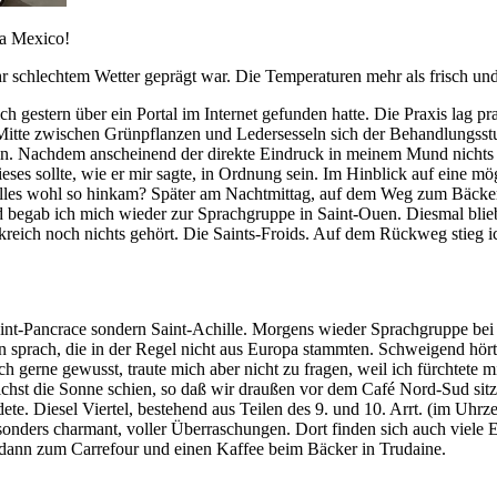
va Mexico!
ehr schlechtem Wetter geprägt war. Die Temperaturen mehr als frisch u
ch gestern über ein Portal im Internet gefunden hatte. Die Praxis lag 
itte zwischen Grünpflanzen und Ledersesseln sich der Behandlungsstuhl
 Nachdem anscheinend der direkte Eindruck in meinem Mund nichts erga
ieses sollte, wie er mir sagte, in Ordnung sein. Im Hinblick auf eine 
les wohl so hinkam? Später am Nachtmittag, auf dem Weg zum Bäcker bei
 begab ich mich wieder zur Sprachgruppe in Saint-Ouen. Diesmal blie
kreich noch nichts gehört. Die Saints-Froids. Auf dem Rückweg stieg i
 Saint-Pancrace sondern Saint-Achille. Morgens wieder Sprachgruppe be
 sprach, die in der Regel nicht aus Europa stammten. Schweigend hört
ich gerne gewusst, traute mich aber nicht zu fragen, weil ich fürchte
ichst die Sonne schien, so daß wir draußen vor dem Café Nord-Sud sit
dete. Diesel Viertel, bestehend aus Teilen des 9. und 10. Arrt. (im Uh
nders charmant, voller Überraschungen. Dort finden sich auch viele
 dann zum Carrefour und einen Kaffee beim Bäcker in Trudaine.