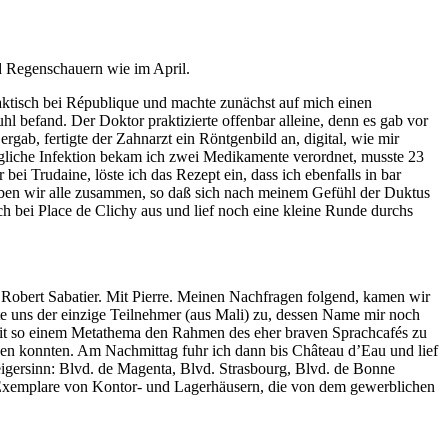
nd Regenschauern wie im April.
praktisch bei République und machte zunächst auf mich einen
 befand. Der Doktor praktizierte offenbar alleine, denn es gab vor
b, fertigte der Zahnarzt ein Röntgenbild an, digital, wie mir
mögliche Infektion bekam ich zwei Medikamente verordnet, musste 23
 Trudaine, löste ich das Rezept ein, dass ich ebenfalls in bar
ben wir alle zusammen, so daß sich nach meinem Gefühl der Duktus
ch bei Place de Clichy aus und lief noch eine kleine Runde durchs
i Robert Sabatier. Mit Pierre. Meinen Nachfragen folgend, kamen wir
e uns der einzige Teilnehmer (aus Mali) zu, dessen Name mir noch
te mit so einem Metathema den Rahmen des eher braven Sprachcafés zu
zen konnten. Am Nachmittag fuhr ich dann bis Château d’Eau und lief
rzeigersinn: Blvd. de Magenta, Blvd. Strasbourg, Blvd. de Bonne
 Exemplare von Kontor- und Lagerhäusern, die von dem gewerblichen