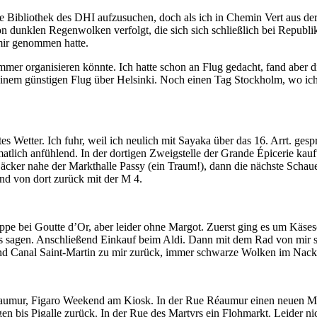
e Bibliothek des DHI aufzusuchen, doch als ich in Chemin Vert aus der 
von dunklen Regenwolken verfolgt, die sich sich schließlich bei Republi
mir genommen hatte.
mer organisieren könnte. Ich hatte schon an Flug gedacht, fand aber 
 einem günstigen Flug über Helsinki. Noch einen Tag Stockholm, wo ich
 Wetter. Ich fuhr, weil ich neulich mit Sayaka über das 16. Arrt. gesproc
matlich anfühlend. In der dortigen Zweigstelle der Grande Épicerie kauf
äcker nahe der Markthalle Passy (ein Traum!), dann die nächste Schau
nd von dort zurück mit der M 4.
pe bei Goutte d’Or, aber leider ohne Margot. Zuerst ging es um Käseso
s sagen. Anschließend Einkauf beim Aldi. Dann mit dem Rad von mir s
 Canal Saint-Martin zu mir zurück, immer schwarze Wolken im Nacken,
mur, Figaro Weekend am Kiosk. In der Rue Réaumur einen neuen Markt
agen bis Pigalle zurück. In der Rue des Martyrs ein Flohmarkt. Leider