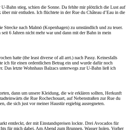
U-Bahn stieg, schien die Sonne. Da fehlte mir plötzlich die Lust auf
k über mir entluden. Ich flüchtete in der Rue du Château d’Eau in die
die Strecke nach Malmö (Kopenhagen) zu umständlich und zu teuer.
 seit 6 Jahren nicht mehr war und dann mit der Bahn in mein
hen hatte (the least diverse of all arrt.) nach Passy. Keinesfalls
te ich für einen ordentlichen Betrag ein und wurde dafür noch
er. Das letzte Wohnhaus Balzacs unterwegs zur U-Bahn ließ ich
rten, dann um unsere Kleidung, die wir erklären sollten, Herkunft
tadteinwärts die Rue Rochechouart, auf Nebenstraßen zur Rue du
 die sich just vor meiner Haustür ergiebig ausregneten.
 entdeckt, der mit Einstandspreisen lockte. Drei Avocados für
 nichts für mich dabei. Am Abend zum Brunnen, Wasser holen. Vorher