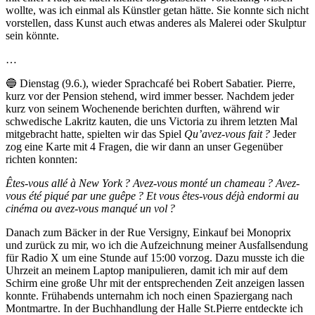
wollte, was ich einmal als Künstler getan hätte. Sie konnte sich nicht
vorstellen, dass Kunst auch etwas anderes als Malerei oder Skulptur
sein könnte.
…
🔵 Dienstag (9.6.), wieder Sprachcafé bei Robert Sabatier. Pierre,
kurz vor der Pension stehend, wird immer besser. Nachdem jeder
kurz von seinem Wochenende berichten durften, während wir
schwedische Lakritz kauten, die uns Victoria zu ihrem letzten Mal
mitgebracht hatte, spielten wir das Spiel
Qu’avez-vous fait ?
Jeder
zog eine Karte mit 4 Fragen, die wir dann an unser Gegenüber
richten konnten:
Êtes-vous allé à New York ? Avez-vous monté un chameau ? Avez-
vous été piqué par une guêpe ? Et vous êtes-vous déjà endormi au
cinéma ou avez-vous manqué un vol ?
Danach zum Bäcker in der Rue Versigny, Einkauf bei Monoprix
und zurück zu mir, wo ich die Aufzeichnung meiner Ausfallsendung
für Radio X um eine Stunde auf 15:00 vorzog. Dazu musste ich die
Uhrzeit an meinem Laptop manipulieren, damit ich mir auf dem
Schirm eine große Uhr mit der entsprechenden Zeit anzeigen lassen
konnte. Frühabends unternahm ich noch einen Spaziergang nach
Montmartre. In der Buchhandlung der Halle St.Pierre entdeckte ich