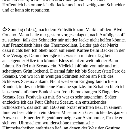
Hoffentlich bekomme ich die Jacke noch rechtzeitig zum Schneider
und er kann sie reparieren.
…
🔵 Sonntag (14.6.), nach dem Frühstück zum Markt auf dem Blvd.
Ornano. Manu hatte mir gestern vorgeschlagen, nach Aufbügelstoff
zu suchen, falls der Schneider mir mit der Jacke nicht helfen könnte.
Auf Französisch hiess das Thermocollant. Leider gab der Markt
dazu nichts her. Ich blieb noch auf einen Kaffee beim Bäcker in der
Rue Versigny. Dann überlegte ich, was ich mit dem Tag bei
ansteigender Hitze tun könnte. Bloss nicht zu weit mit der Bahn
fahren. So fiel mir Sceaux ein. Vielleicht 40min von mir und mit
schattigem Grün lockend. Diesmal fuhr ich bis Sceaux (statt Parc de
Sceaux), von wo ich in wenigen Schritten schon am Park des
Schlosses Sceaux ankam. Nicht weit vom Eingang fand ich ein
Rondell, in dessen Mitte eine Fontäne spritzte. Im Schatten blieb ich
lauschend auf einer Bank sitzen. Von Ferne drangen Klänge des
Sceaux Jazz Festivals zu mir. So war es sehr angenehm. Später
entdeckte ich das Petit Château Sceaux, ein entzückendes
Schlösschen, das sich um 1660 ein Notar errichten ließ. In seinem
Inneren besuchte ich ein kleines Museum zur Geschichte des ganzen
Anwesens. Einer der Eigentümer neigte zur Astronomie, für die er
sich von Uhrmachern wunderschöne mechanische
Himmelsscheiben anfertigen ließ, an denen der Weg der Gestirne