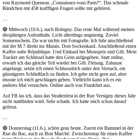
von Raymond Queneau „Connaissez-vous Paris?“. Das schmale
Bändchen mit 458 kniffligen Fragen sollte mir gehören.
…
🔵 Mittwoch (10.6.), nach Bobigny. Das erste Mal während meines
diesjährigen Aufenthalts. Licht allerdings ungünstig. Zuviel
Sonnenschein. Da war nichts mit Fotografie. Ich fuhr anschließend
mit der M 7 direkt ins Marais. Dort Sockenkauf. Anschließend einen
Kaffee nahe République. Und Einkauf bei Monoprix und Gifi. Mein
Tracker am Schlüssel hatte den Geist aufgegeben. Statt online,
erwarb ich das gleiche Teil wieder bei Gifi. Fleissig. Zuhause
angelangt, setzte ich einen Schlussstrich unter den Versuch, ein
günstigeres Schließfach zu finden. Ich gebe nicht gern auf, aber
musste ich mich geschlagen geben. Vielleicht kann ich es ein
anderes Mal versuchen. Online auch von Frankfurt aus.
Auf FB las ich, dass das Straßenfest in der Rue Versigny dieses Jahr
nicht stattfinden wird. Sehr schade. Ich hatte mich schon darauf
gefreut.
…
🔵 Donnerstag (11.6.), schön grau heute. Zuerst ein Bummel in der
Rue du Bac, auch zu Bon Marché. Zwischenstop für einen Kaffee