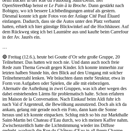
beim Bäcker in der Rue du Faubourg Saint-Denis. Bei
OpenStreetMap heisst er
Le Pain à la Broche
. Dann gestärkt nach
Bobigny, wo ich bessere Lichtbedingungen antraf als gestern.
Diesmal konnte ich gute Fotos von der Anlage Cité Paul Éluard
einfangen. Dadurch, dass sie die Autos unter den Platz verbannt
hatten, erhielt ich hier günstige Blickwinkel auf die Hochhäuser. Auf
dem Rückweg stieg ich bei Laumière aus und kaufte beim Carrefour
in der Av. Jaurès ein.
…
🔵 Freitag (12.6.), heute bei Goutte d’Or sehr große Gruppe, 20
Teilnehmer. Das hatten wir noch nie. Und dann auch noch freie
Rede zum Thema Gewalt gegen Kinder. Ich konnte immerhin zur
letzten halben Stunde hin, den Blick auf den Umgang mit solcher
Teilnehmerzahl lenken. Wir bräuchten dann mehr Struktur, etwa in
Form von Aufgaben oder Spielen, die alle mit einbezögen.
Alternativ die Aufteilung in zwei Gruppen, was ich aber wegen des
dabei entstehenden Lärms für problematisch halte. Schon erfahren
im Maison de la Conversation. Nach Einkauf beim Aldi fuhr ich
nach Val d’Argenteuil, die Bewölkung ausnutzend. Doch als ich da
ankam, gelang mir gerade noch ein Foto, dann kam die Sonne
heraus und ich konnte einpacken. Schlug mich so bis zur Markthalle
Saint-Martin bei Chateau d’Eau durch, wo ich meinen Kaffee nahm.
Zwischenzeitlich hatte die Lichtstimmung wieder ins Diffuse
gedreht, wodurch die Rue du Château d’Eau in all ihrem Charme