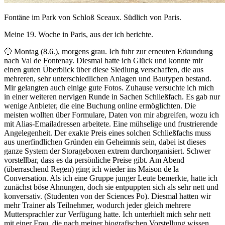
Fontäne im Park von Schloß Sceaux. Südlich von Paris.
Meine 19. Woche in Paris, aus der ich berichte.
🔵 Montag (8.6.), morgens grau. Ich fuhr zur erneuten Erkundung
nach Val de Fontenay. Diesmal hatte ich Glück und konnte mir
einen guten Überblick über diese Siedlung verschaffen, die aus
mehreren, sehr unterschiedlichen Anlagen und Bautypen bestand.
Mir gelangten auch einige gute Fotos. Zuhause versuchte ich mich
in einer weiteren nervigen Runde in Sachen Schließfach. Es gab nur
wenige Anbieter, die eine Buchung online ermöglichten. Die
meisten wollten über Formulare, Daten von mir abgreifen, wozu ich
mit Alias-Emailadressen arbeitete. Eine mühselige und frustrierende
Angelegenheit. Der exakte Preis eines solchen Schließfachs muss
aus unerfindlichen Gründen ein Geheimnis sein, dabei ist dieses
ganze System der Storageboxen extrem durchorganisiert. Schwer
vorstellbar, dass es da persönliche Preise gibt. Am Abend
(überraschend Regen) ging ich wieder ins Maison de la
Conversation. Als ich eine Gruppe junger Leute bemerkte, hatte ich
zunächst böse Ahnungen, doch sie entpuppten sich als sehr nett und
konversativ. (Studenten von der Sciences Po). Diesmal hatten wir
mehr Trainer als Teilnehmer, wodurch jeder gleich mehrere
Muttersprachler zur Verfügung hatte. Ich unterhielt mich sehr nett
mit einer Frau, die nach meiner biografischen Vorstellung wissen