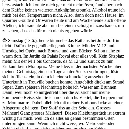
hervorstach. Ich konnte mich gar nicht mehr lösen, fand aber nach
dem Kaffee keinen weiteren Anknüpfungspunkt. Alkohol traute ich
mich bei den Temperaturen nicht. Also, dann doch nach Hause. Im
Quartier Goutte d’Or waren heute und am Wochenende auch offene
Ateliers, ich brauchte aber nur bei einem schräg reinzuschauen, um
zu sehen, dass das für mich nichts ergeben würde.
🔵 Samstag (13.6.), heute bimmelte das Rathaus bei Jules Joffrin
nicht. Dafür die gegenüberliegende Kirche. Mit der M 12 und
Umstieg bei Opéra nach Bourse und zum Bäcker. Schon nahe zu
warm dort. Im Jardin du Palais Royal aber alles voll. Kein Sitzplatz
mehr. Mit der M 1 bis Concorde, da M 12 und zurück zu mir.
Einkauf beim Monoprix. Meine Idee, in der nächsten Woche über
meinen Geburtstag ein paar Tage an der See zu verbringen, löste
sich trefflichst ein, in dem ich eine schnuckelig aussehende
Unterkunft in Trouville buchen konnte. Angeblich direkt am Strand.
Super. Zum späteren Nachmittag holte ich Wasser am Brunnen.
Dann, weil noch so aufgedreht über die Aussicht auf meine
kommende Reise, streifte ich noch durchs Viertel, die Treppen rauf
zu Montmartre. Dabei blieb ich mit meiner Barbour-Jacke an einer
Absperrung hängen. Der Stoff riss an der Seite ein. Grosses
Malheur! Ganz grosses Malheur!! Dieses Kleidungsstück ist extrem
wichtig für mich, weil ich da alles an genau bestimmten Orten
unterbringen kann. Wenn ich nicht weiss, wo Métrokarte oder
Schlüssel sind, werde ich unsicher und produziere Fehler.