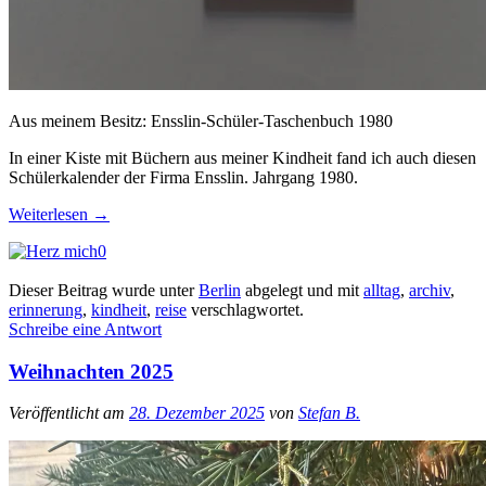
Aus meinem Besitz: Ensslin-Schüler-Taschenbuch 1980
In einer Kiste mit Büchern aus meiner Kindheit fand ich auch diesen
Schülerkalender der Firma Ensslin. Jahrgang 1980.
Weiterlesen
→
0
Dieser Beitrag wurde unter
Berlin
abgelegt und mit
alltag
,
archiv
,
erinnerung
,
kindheit
,
reise
verschlagwortet.
Schreibe eine Antwort
Weihnachten 2025
Veröffentlicht am
28. Dezember 2025
von
Stefan B.