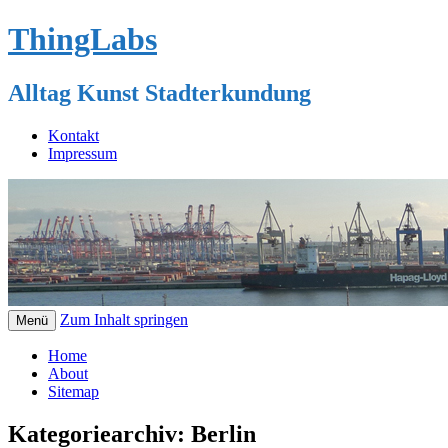
ThingLabs
Alltag Kunst Stadterkundung
Kontakt
Impressum
Zum Inhalt springen
Menü
Home
About
Sitemap
Kategoriearchiv:
Berlin