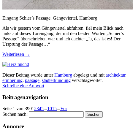
Eingang Schier’s Passage, Gängeviertel, Hamburg
Als wir gestern vom Gängeviertel abfuhren, fiel mein Blick nach
links auf dieses Toreingang, der mit den beiden Worten „Schier’s
Passage“ überschrieben war und ich dachte: „Ja, das ist es! Der
Ursprung der Passage…“
Weiterlesen
→
0
Dieser Beitrag wurde unter
Hamburg
abgelegt und mit
architektur
,
erinnerung
,
passage
,
stadterkundung
verschlagwortet.
Schreibe eine Antwort
Beitragsnavigation
Seite 1 von 390
1
2
3
4
5
...
10
15
...
Vor
Suchen nach:
Annonce