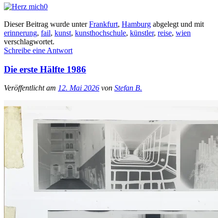
0
Dieser Beitrag wurde unter
Frankfurt
,
Hamburg
abgelegt und mit
erinnerung
,
fail
,
kunst
,
kunsthochschule
,
künstler
,
reise
,
wien
verschlagwortet.
Schreibe eine Antwort
Die erste Hälfte 1986
Veröffentlicht am
12. Mai 2026
von
Stefan B.