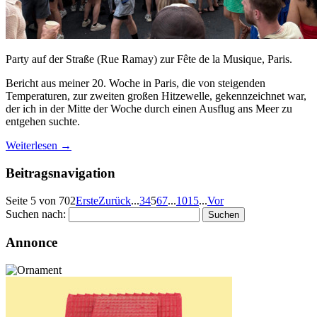
Party auf der Straße (Rue Ramay) zur Fête de la Musique, Paris.
Bericht aus meiner 20. Woche in Paris, die von steigenden
Temperaturen, zur zweiten großen Hitzewelle, gekennzeichnet war,
der ich in der Mitte der Woche durch einen Ausflug ans Meer zu
entgehen suchte.
Weiterlesen
→
Beitragsnavigation
Seite 5 von 702
Erste
Zurück
...
3
4
5
6
7
...
10
15
...
Vor
Suchen nach:
Annonce