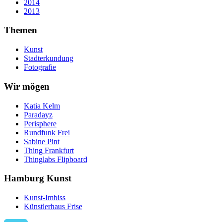
2014
2013
Themen
Kunst
Stadterkundung
Fotografie
Wir mögen
Katia Kelm
Paradayz
Perisphere
Rundfunk Frei
Sabine Pint
Thing Frankfurt
Thinglabs Flipboard
Hamburg Kunst
Kunst-Imbiss
Künstlerhaus Frise