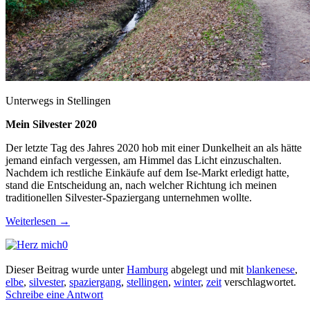
Unterwegs in Stellingen
Mein Silvester 2020
Der letzte Tag des Jahres 2020 hob mit einer Dunkelheit an als hätte
jemand einfach vergessen, am Himmel das Licht einzuschalten.
Nachdem ich restliche Einkäufe auf dem Ise-Markt erledigt hatte,
stand die Entscheidung an, nach welcher Richtung ich meinen
traditionellen Silvester-Spaziergang unternehmen wollte.
Weiterlesen
→
0
Dieser Beitrag wurde unter
Hamburg
abgelegt und mit
blankenese
,
elbe
,
silvester
,
spaziergang
,
stellingen
,
winter
,
zeit
verschlagwortet.
Schreibe eine Antwort