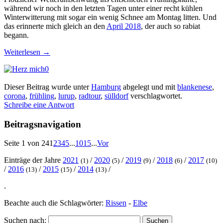
während wir noch in den letzten Tagen unter einer recht kühlen
Winterwitterung mit sogar ein wenig Schnee am Montag litten. Und
das erinnerte mich gleich an den
April 2018
, der auch so rabiat
begann.
Weiterlesen
→
0
Dieser Beitrag wurde unter
Hamburg
abgelegt und mit
blankenese
,
corona
,
frühling
,
lurup
,
radtour
,
sülldorf
verschlagwortet.
Schreibe eine Antwort
Beitragsnavigation
Seite 1 von 24
1
2
3
4
5
...
10
15
...
Vor
Einträge der Jahre
2021
/
2020
/
2019
/
2018
/
2017
(1)
(5)
(9)
(6)
(10)
/
2016
/
2015
/
2014
/
(13)
(15)
(13)
.
Beachte auch die Schlagwörter:
Rissen
-
Elbe
Suchen nach: