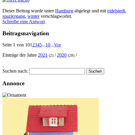
Dieser Beitrag wurde unter
Hamburg
abgelegt und mit
eidelstedt
,
spaziergang
,
winter
verschlagwortet.
Schreibe eine Antwort
Beitragsnavigation
Seite 1 von 10
1
2
3
4
5
...
10
...
Vor
Einträge der Jahre
2021
/
2020
/
(2)
(28)
.
Suchen nach:
Annonce