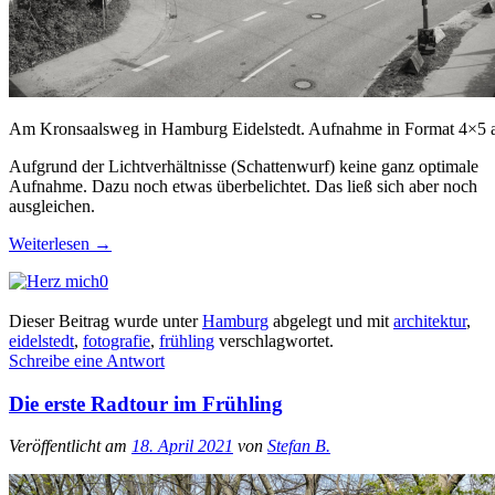
Am Kronsaalsweg in Hamburg Eidelstedt. Aufnahme in Format 4×5 
Aufgrund der Lichtverhältnisse (Schattenwurf) keine ganz optimale
Aufnahme. Dazu noch etwas überbelichtet. Das ließ sich aber noch
ausgleichen.
Weiterlesen
→
0
Dieser Beitrag wurde unter
Hamburg
abgelegt und mit
architektur
,
eidelstedt
,
fotografie
,
frühling
verschlagwortet.
Schreibe eine Antwort
Die erste Radtour im Frühling
Veröffentlicht am
18. April 2021
von
Stefan B.