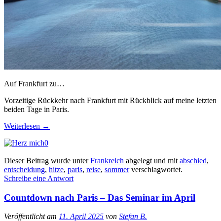
Auf Frankfurt zu…
Vorzeitige Rückkehr nach Frankfurt mit Rückblick auf meine letzten
beiden Tage in Paris.
Weiterlesen
→
0
Dieser Beitrag wurde unter
Frankreich
abgelegt und mit
abschied
,
entscheidung
,
hitze
,
paris
,
reise
,
sommer
verschlagwortet.
Schreibe eine Antwort
Countdown nach Paris – Das Seminar im April
Veröffentlicht am
11. April 2025
von
Stefan B.