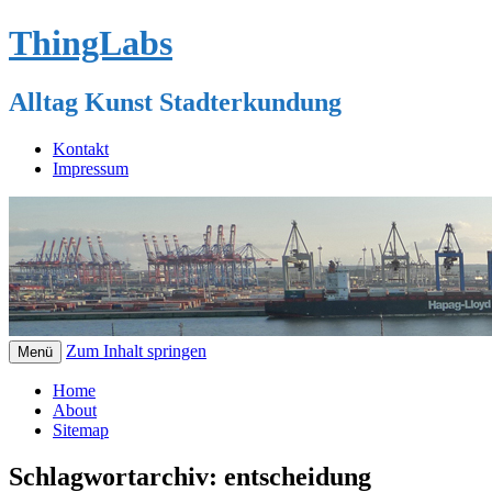
ThingLabs
Alltag Kunst Stadterkundung
Kontakt
Impressum
Zum Inhalt springen
Menü
Home
About
Sitemap
Schlagwortarchiv:
entscheidung