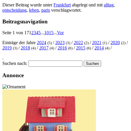
Dieser Beitrag wurde unter
Frankfurt
abgelegt und mit
alltag
,
entscheidung
,
leben
,
paris
verschlagwortet.
Beitragsnavigation
Seite 1 von 17
1
2
3
4
5
...
10
15
...
Vor
Einträge der Jahre
2024
/
2023
/
2022
/
2021
/
2020
/
(5)
(3)
(2)
(1)
(2)
2019
/
2018
/
2017
/
2016
/
2015
/
2014
/
(3)
(4)
(4)
(6)
(6)
(4)
.
Suchen nach:
Annonce