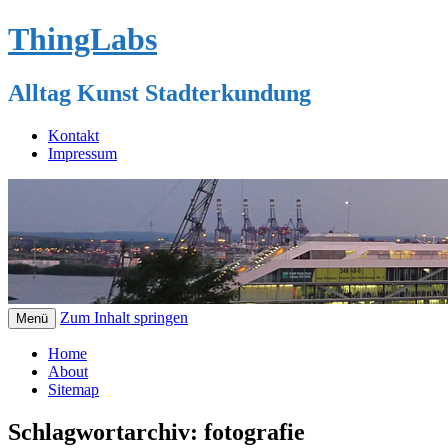
ThingLabs
Alltag Kunst Stadterkundung
Kontakt
Impressum
Zum Inhalt springen
Menü
Home
About
Sitemap
Schlagwortarchiv:
fotografie