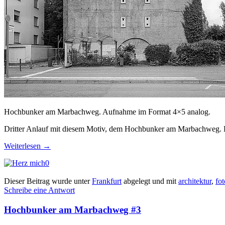
Hochbunker am Marbachweg. Aufnahme im Format 4×5 analog.
Dritter Anlauf mit diesem Motiv, dem Hochbunker am Marbachweg. Di
Weiterlesen
→
0
Dieser Beitrag wurde unter
Frankfurt
abgelegt und mit
architektur
,
fot
Schreibe eine Antwort
Hochbunker am Marbachweg #3