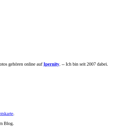
otos gehören online auf
Ipernity
. -- Ich bin seit 2007 dabei.
htskarte
.
em Blog.