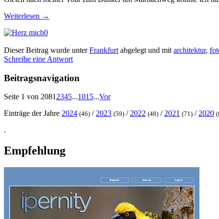
Weiterlesen
→
0
Dieser Beitrag wurde unter
Frankfurt
abgelegt und mit
architektur
,
fot
Schreibe eine Antwort
Beitragsnavigation
Seite 1 von 208
1
2
3
4
5
...
10
15
...
Vor
Einträge der Jahre
2024
/
2023
/
2022
/
2021
/
2020
(46)
(59)
(48)
(71)
(
.
Empfehlung