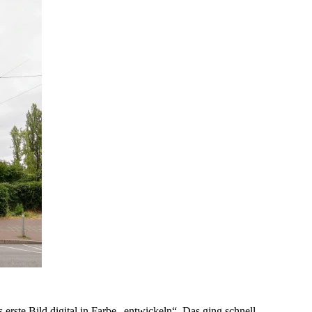
ste Bild digital in Farbe „entwickeln“. Das ging schnell.