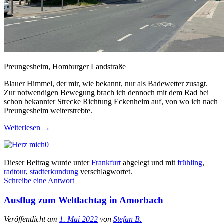
Preungesheim, Homburger Landstraße
Blauer Himmel, der mir, wie bekannt, nur als Badewetter zusagt.
Zur notwendigen Bewegung brach ich dennoch mit dem Rad bei
schon bekannter Strecke Richtung Eckenheim auf, von wo ich nach
Preungesheim weiterstrebte.
Weiterlesen
→
0
Dieser Beitrag wurde unter
Frankfurt
abgelegt und mit
frühling
,
radtour
,
stadterkundung
verschlagwortet.
Schreibe eine Antwort
Ausflug zum Weltlachtag in Amorbach
Veröffentlicht am
1. Mai 2022
von
Stefan B.