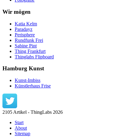
Wir mögen
Katia Kelm
Paradayz
Perisphere
Rundfunk Frei
Sabine Pint
Thing Frankfurt
Thinglabs Flipboard
Hamburg Kunst
Kunst-Imbiss
Künstlerhaus Frise
2105 Artikel - ThingLabs 2026
Start
About
Sitemap