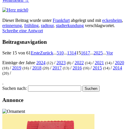
Weiterlesen
→
0
Dieser Beitrag wurde unter
Frankfurt
abgelegt und mit
eckenheim
,
erinnerung
,
frühling
,
radtour
,
stadterkundung
verschlagwortet.
Schreibe eine Antwort
Beitragsnavigation
Seite 15 von 61
Erste
Zurück
...
5
10
...
13
14
15
16
17
...
20
25
...
Vor
Einträge der Jahre
2024
/
2023
/
2022
/
2021
/
2020
(12)
(8)
(14)
(14)
/
2019
/
2018
/
2017
/
2016
/
2015
/
2014
(18)
(16)
(20)
(13)
(16)
(14)
/
(20)
.
Suchen nach:
Annonce