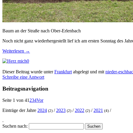
Baum an der Straße nach Ober-Erlenbach
Noch nicht ganz wiederhergestellt lief ich am ersten Sonntag des Ja
Weiterlesen
→
0
Dieser Beitrag wurde unter
Frankfurt
abgelegt und mit
nieder-eschba
Schreibe eine Antwort
Beitragsnavigation
Seite 1 von 4
1
2
3
4
Vor
Einträge der Jahre
2024
/
2023
/
2022
/
2021
/
(2)
(2)
(2)
(4)
.
Suchen nach: