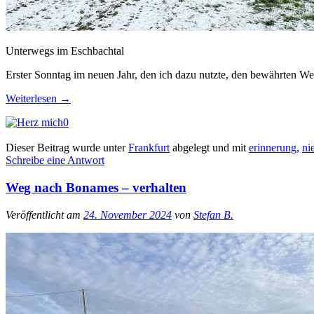
Unterwegs im Eschbachtal
Erster Sonntag im neuen Jahr, den ich dazu nutzte, den bewährten We
Weiterlesen
→
0
Dieser Beitrag wurde unter
Frankfurt
abgelegt und mit
erinnerung
,
ni
Schreibe eine Antwort
Weg nach Bonames – verhalten
Veröffentlicht am
24. November 2024
von
Stefan B.