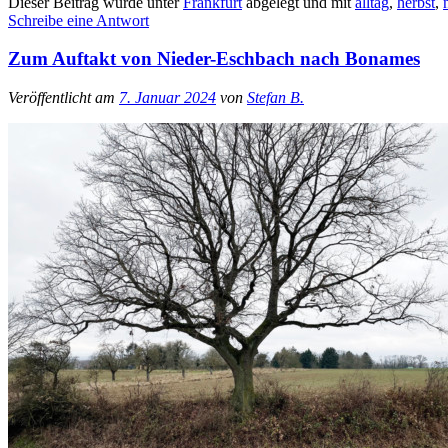
Dieser Beitrag wurde unter
Frankfurt
abgelegt und mit
alltag
,
herbst
,
Schreibe eine Antwort
Zum Auftakt von Nieder-Eschbach nach Bonames
Veröffentlicht am
7. Januar 2024
von
Stefan B.