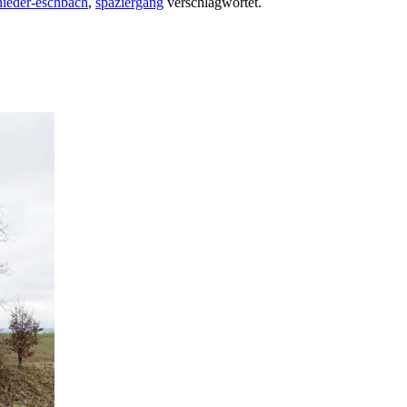
nieder-eschbach
,
spaziergang
verschlagwortet.