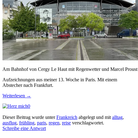
Am Bahnhof von Cergy Le Haut mit Regenwetter und Marcel Proust
Aufzeichnungen aus meiner 13. Woche in Paris. Mit einem
Abstecher nach Frankfurt.
Weiterlesen
→
0
Dieser Beitrag wurde unter
Frankreich
abgelegt und mit
alltag
,
ausflug
,
frühling
,
paris
,
regen
,
reise
verschlagwortet.
Schreibe eine Antwort