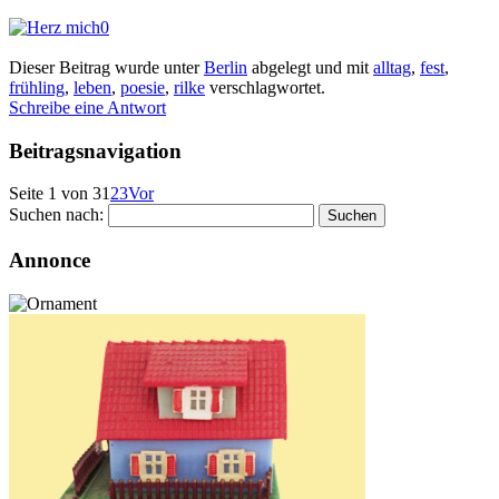
0
Dieser Beitrag wurde unter
Berlin
abgelegt und mit
alltag
,
fest
,
frühling
,
leben
,
poesie
,
rilke
verschlagwortet.
Schreibe eine Antwort
Beitragsnavigation
Seite 1 von 3
1
2
3
Vor
Suchen nach:
Annonce