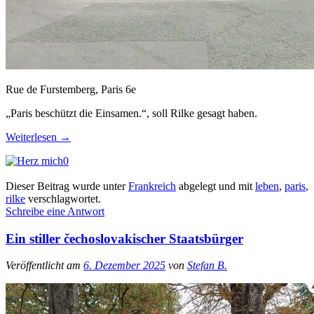
Rue de Furstemberg, Paris 6e
„Paris beschützt die Einsamen.“, soll Rilke gesagt haben.
Weiterlesen
→
0
Dieser Beitrag wurde unter
Frankreich
abgelegt und mit
leben
,
paris
,
rilke
verschlagwortet.
Schreibe eine Antwort
Ein stiller čechoslovakischer Staatsbürger
Veröffentlicht am
6. Dezember 2025
von
Stefan B.