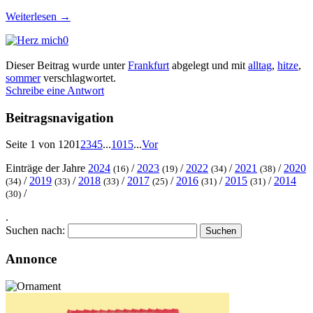
Weiterlesen
→
0
Dieser Beitrag wurde unter
Frankfurt
abgelegt und mit
alltag
,
hitze
,
sommer
verschlagwortet.
Schreibe eine Antwort
Beitragsnavigation
Seite 1 von 120
1
2
3
4
5
...
10
15
...
Vor
Einträge der Jahre
2024
/
2023
/
2022
/
2021
/
2020
(16)
(19)
(34)
(38)
/
2019
/
2018
/
2017
/
2016
/
2015
/
2014
(34)
(33)
(33)
(25)
(31)
(31)
/
(30)
.
Suchen nach:
Annonce