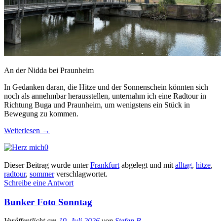
An der Nidda bei Praunheim
In Gedanken daran, die Hitze und der Sonnenschein könnten sich
noch als annehmbar herausstellen, unternahm ich eine Radtour in
Richtung Buga und Praunheim, um wenigstens ein Stück in
Bewegung zu kommen.
Weiterlesen
→
0
Dieser Beitrag wurde unter
Frankfurt
abgelegt und mit
alltag
,
hitze
,
radtour
,
sommer
verschlagwortet.
Schreibe eine Antwort
Bunker Foto Sonntag
Veröffentlicht am
19. Juli 2026
von
Stefan B.