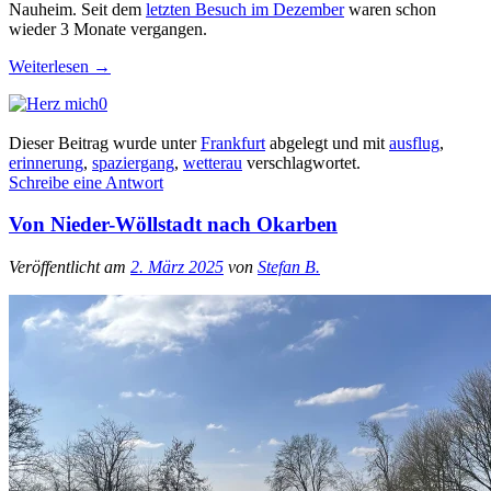
Nauheim. Seit dem
letzten Besuch im Dezember
waren schon
wieder 3 Monate vergangen.
Weiterlesen
→
0
Dieser Beitrag wurde unter
Frankfurt
abgelegt und mit
ausflug
,
erinnerung
,
spaziergang
,
wetterau
verschlagwortet.
Schreibe eine Antwort
Von Nieder-Wöllstadt nach Okarben
Veröffentlicht am
2. März 2025
von
Stefan B.