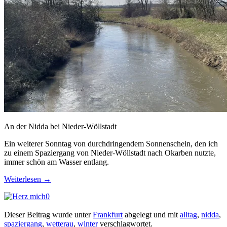
An der Nidda bei Nieder-Wöllstadt
Ein weiterer Sonntag von durchdringendem Sonnenschein, den ich
zu einem Spaziergang von Nieder-Wöllstadt nach Okarben nutzte,
immer schön am Wasser entlang.
Weiterlesen
→
0
Dieser Beitrag wurde unter
Frankfurt
abgelegt und mit
alltag
,
nidda
,
spaziergang
,
wetterau
,
winter
verschlagwortet.