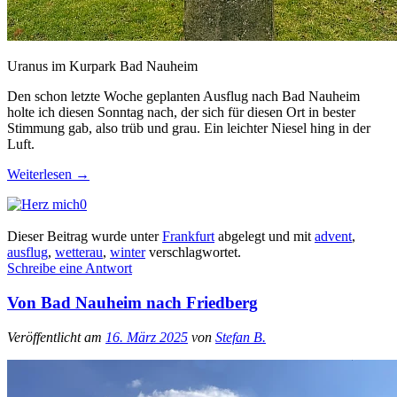
Uranus im Kurpark Bad Nauheim
Den schon letzte Woche geplanten Ausflug nach Bad Nauheim
holte ich diesen Sonntag nach, der sich für diesen Ort in bester
Stimmung gab, also trüb und grau. Ein leichter Niesel hing in der
Luft.
Weiterlesen
→
0
Dieser Beitrag wurde unter
Frankfurt
abgelegt und mit
advent
,
ausflug
,
wetterau
,
winter
verschlagwortet.
Schreibe eine Antwort
Von Bad Nauheim nach Friedberg
Veröffentlicht am
16. März 2025
von
Stefan B.